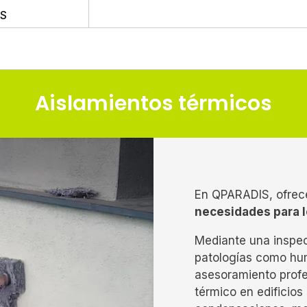
S
Aislamientos térmicos
En QPARADIS, ofre
necesidades para l
Mediante una inspec
patologías como hu
asesoramiento profes
térmico en edificios