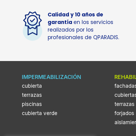
Calidad y 10 años de
garantía
en los servicios
realizados por los
profesionales de QPARADIS.
IMPERMEABILIZACIÓN
REHABI
cubierta
fachada
terrazas
cubierta
piscinas
terrazas
cubierta verde
forjados
aislamie