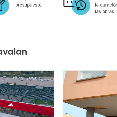
presupuesto
la duració
las obras
avalan