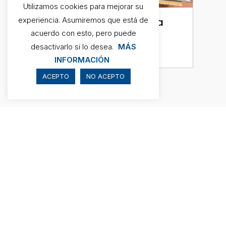
Utilizamos cookies para mejorar su
experiencia. Asumiremos que está de
Trabajos en altura para
acuerdo con esto, pero puede
rehabilitar voladizos,
desactivarlo si lo desea.
MÁS
Girona
INFORMACIÓN
ACEPTO
NO ACEPTO
Calidad y 10 años de
garantía
en los servicios
realizados por los
profesionales de QPARADIS.
Más de 35 años de