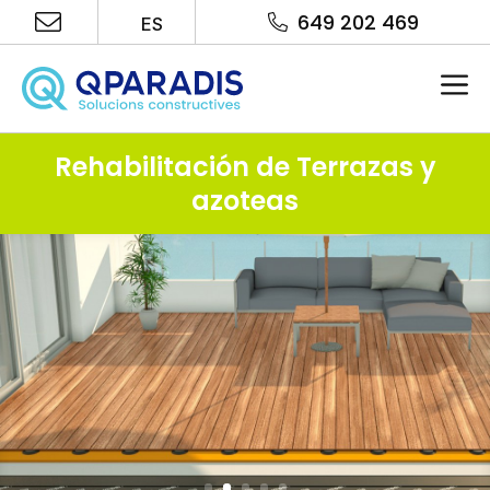
Saltar
649 202 469
ES
al
contenido
Me
Rehabilitación de Terrazas y
azoteas