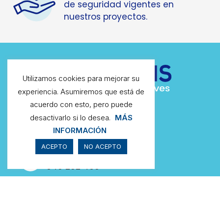
Cumplimiento de la
normativa
y certificaciones
de seguridad vigentes en
nuestros proyectos.
Utilizamos cookies para mejorar su
experiencia. Asumiremos que está de
acuerdo con esto, pero puede
desactivarlo si lo desea.
MÁS
INFORMACIÓN
Contáctanos
649 202 469
ACEPTO
NO ACEPTO
972 396 272
WhatsApp
649 202 469
Escríbenos
info@qparadis.com