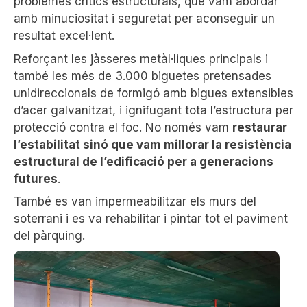
problemes crítics estructurals, que vam abordar
amb minuciositat i seguretat per aconseguir un
resultat excel·lent.
Reforçant les jàsseres metàl·liques principals i
també les més de 3.000 biguetes pretensades
unidireccionals de formigó amb bigues extensibles
d’acer galvanitzat, i ignifugant tota l’estructura per
protecció contra el foc. No només vam
restaurar
l’estabilitat sinó que vam millorar la resistència
estructural de l’edificació per a generacions
futures
.
També es van impermeabilitzar els murs del
soterrani i es va rehabilitar i pintar tot el paviment
del pàrquing.