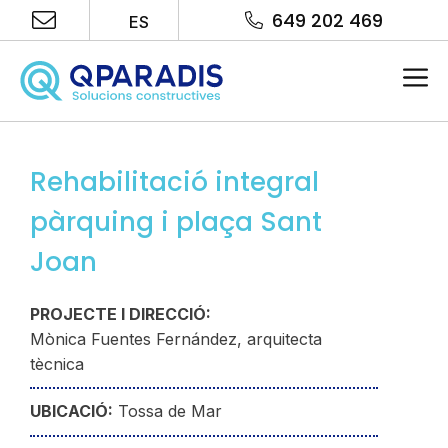
Saltar
649 202 469
ES
al
contenido
Me
Rehabilitació integral
pàrquing i plaça Sant
Joan
PROJECTE I DIRECCIÓ:
Mònica Fuentes Fernández, arquitecta
tècnica
UBICACIÓ:
Tossa de Mar