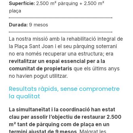
Superfície:
2.500 m² pàrquing + 2.500 m²
plaça
Durada:
9 mesos
La nostra missió amb la rehabilitació integral de
la Plaça Sant Joan i el seu pàrquing soterrani
no era només recuperar una estructura; era
revitalitzar un espai essencial per a la
comunitat de propietaris
que els últims anys
no havien pogut utilitzar.
Resultats ràpids, sense comprometre
la qualitat
La simultaneïtat i la coordinació han estat
clau per assolir l’objectiu de restaurar 2.500
m² tant de pàrquing com de plaça en un
termini ajustat de 9 mesos
. Malgrat les