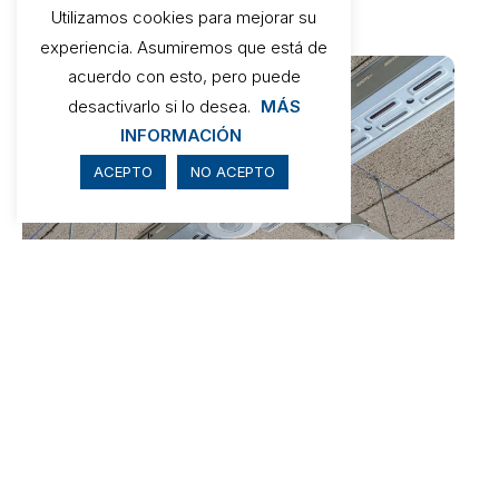
Utilizamos cookies para mejorar su
experiencia. Asumiremos que está de
acuerdo con esto, pero puede
desactivarlo si lo desea.
MÁS
INFORMACIÓN
ACEPTO
NO ACEPTO
1
2
3
4
5
6
Estètica i funcionalitat:
una restauració amb visió