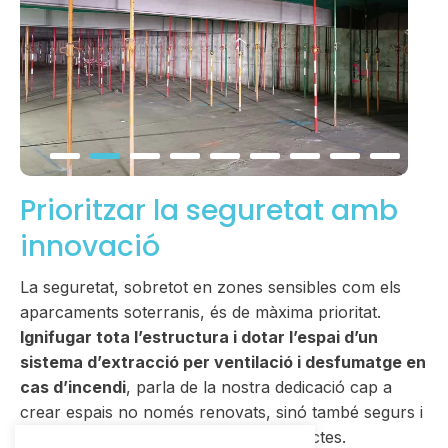
1
2
3
4
5
6
7
8
9
Prioritzar la seguretat amb
innovació
La seguretat, sobretot en zones sensibles com els
aparcaments soterranis, és de màxima prioritat.
Ignifugar tota l’estructura i dotar l’espai d’un
sistema d’extracció per ventilació i desfumatge en
cas d’incendi
, parla de la nostra dedicació cap a
crear espais no només renovats, sinó també segurs i
complint amb les normatives més estrictes.