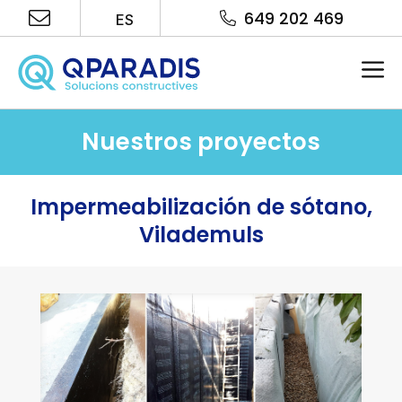
Saltar
649 202 469
ES
al
contenido
Me
Nuestros proyectos
Impermeabilización de sótano,
Vilademuls