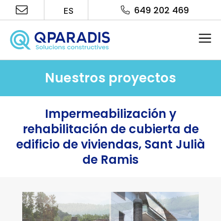
Saltar
649 202 469
ES
al
contenido
Me
Nuestros proyectos
Impermeabilización y
rehabilitación de cubierta de
edificio de viviendas, Sant Julià
de Ramis