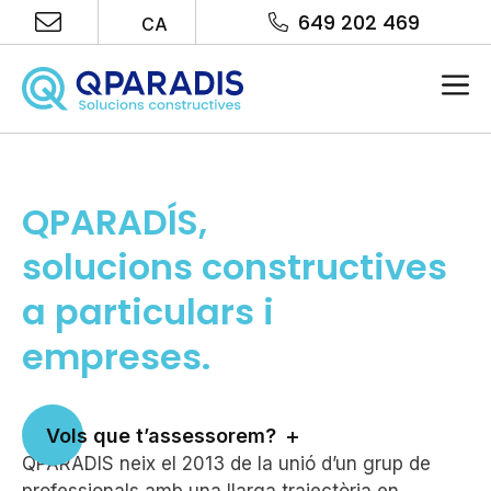
Vés
649 202 469
CA
al
contingut
Me
QPARADÍS,
solucions constructives
a particulars i
empreses.
Vols que t’assessorem?
QPARADIS neix el 2013 de la unió d’un grup de