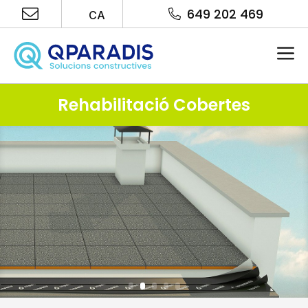
Vés
649 202 469
CA
al
contingut
Me
Rehabilitació Cobertes