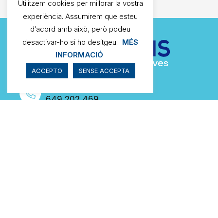
Utilitzem cookies per millorar la vostra
experiència. Assumirem que esteu
d’acord amb això, però podeu
desactivar-ho si ho desitgeu.
MÉS
INFORMACIÓ
ACCEPTO
SENSE ACCEPTA
Contacta’ns
649 202 469
972 396 272
WhatsApp
649 202 469
Escriu-nos
info@qparadis.com