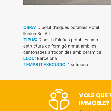
OBRA:
Dipòsit d’aigües potables Hotel
Ilunion Bel Art
TIPUS:
Dipòsit d’aigües potables amb
estructura de formigó armat amb les
cantonades arrodonides amb ceràmica
LLOC:
Barcelona
TEMPS D’EXECUCIÓ:
1 setmana
VOLS QUE 
IMMOBLE?