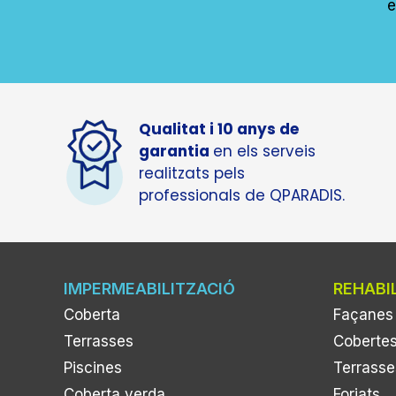
e
Qualitat i 10 anys de
garantia
en els serveis
realitzats pels
professionals de QPARADIS.
IMPERMEABILITZACIÓ
REHABI
Coberta
Façanes
Terrasses
Coberte
Piscines
Terrasse
Coberta verda
Forjats