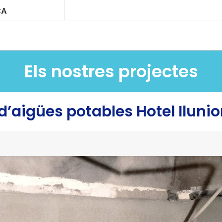
CA
Els nostres projectes
d’aigües potables Hotel Ilunio