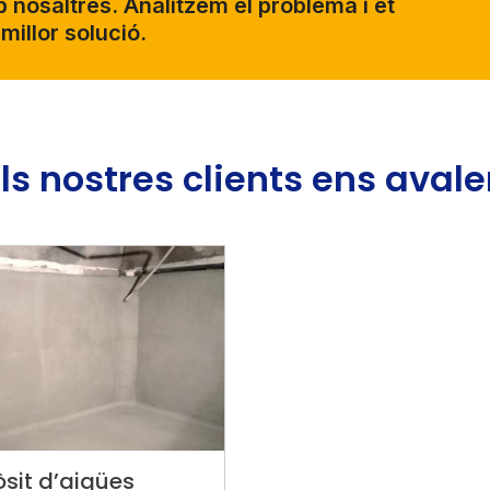
nosaltres. Analitzem el problema i et
millor solució.
ls nostres clients ens aval
òsit d’aigües