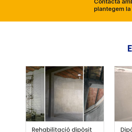
Contacta amb 
plantegem la 
E
Rehabilitació dipòsit
Dip