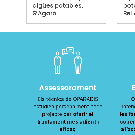
aigües potables,
pot
S’Agaró
Bel 
Assessorament
Els tècnics de QPARADIS
Q
estudien personalment cada
inter
projecte per
oferir el
les f
tractament més adient i
cobert
eficaç
.
a l’a