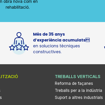
n obra nova com en
rehabilitació.
Més de 35 anys
d’experiència acumulats
en solucions tècniques
constructives.
LITZACIÓ
TREBALLS VERTICALS
Reforma de façanes
s
Treballs per a la indústria
s
Suport a altres industrials