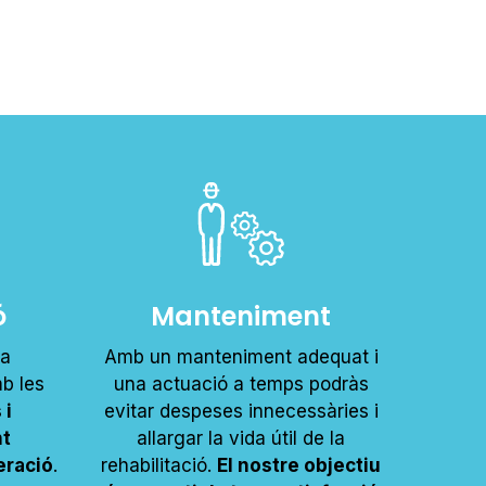
ó
Manteniment
ma
Amb un manteniment adequat i
b les
una actuació a temps podràs
 i
evitar despeses innecessàries i
nt
allargar la vida útil de la
eració
.
rehabilitació.
El nostre objectiu