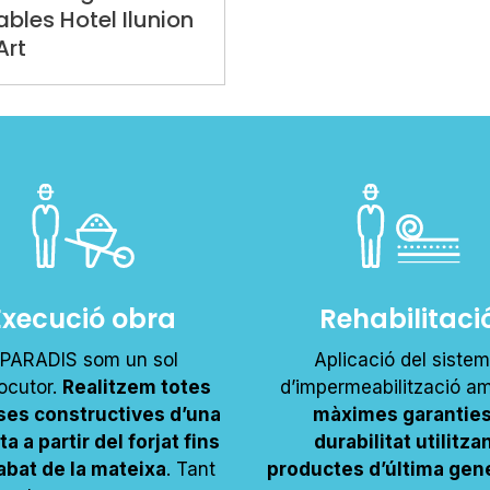
ables Hotel Ilunion
Art
Execució obra
Rehabilitaci
PARADIS som un sol
Aplicació del siste
locutor.
Realitzem totes
d’impermeabilització am
ases constructives d’una
màximes garanties
a a partir del forjat fins
durabilitat utilitza
cabat de la mateixa
. Tant
productes d’última gen