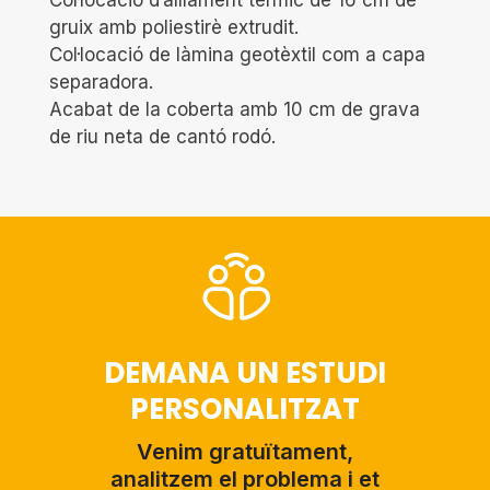
Col·locació d’aïllament tèrmic de 16 cm de
gruix amb poliestirè extrudit.
Col·locació de làmina geotèxtil com a capa
separadora.
Acabat de la coberta amb 10 cm de grava
de riu neta de cantó rodó.
DEMANA UN ESTUDI
PERSONALITZAT
Venim gratuïtament,
analitzem el problema i et