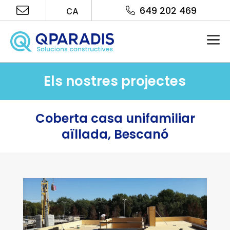
Vés
649 202 469
CA
al
contingut
Me
Els nostres projectes
Coberta casa unifamiliar
aïllada, Bescanó