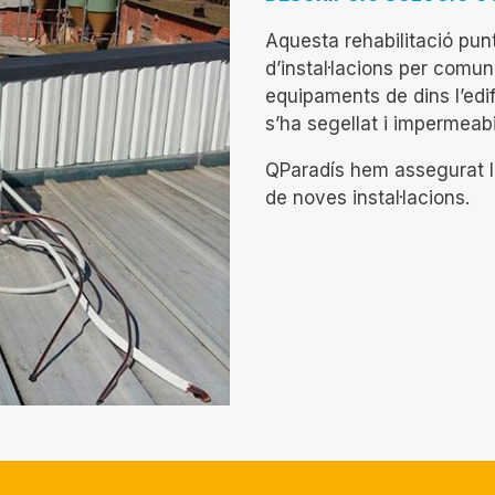
Aquesta rehabilitació punt
d’instal·lacions per comu
equipaments de dins l’edif
s’ha segellat i impermeabil
QParadís hem assegurat l’e
de noves instal·lacions.