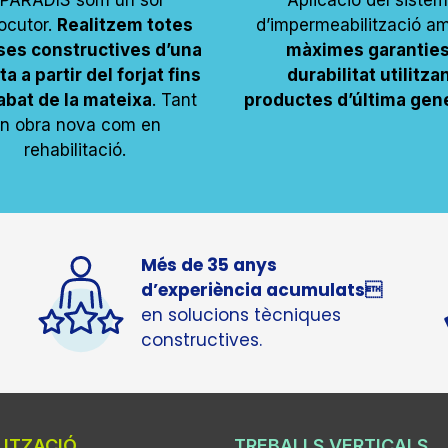
PARADIS som un sol
Aplicació del siste
locutor.
Realitzem totes
d’impermeabilització am
ases constructives d’una
màximes garanties
a a partir del forjat fins
durabilitat utilitza
cabat de la mateixa
. Tant
productes d’última gen
n obra nova com en
rehabilitació.
Més de 35 anys
d’experiència acumulats
en solucions tècniques
constructives.
LITZACIÓ
TREBALLS VERTICALS