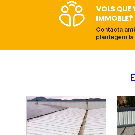
VOLS QUE 
IMMOBLE?
Contacta amb 
plantegem la 
E