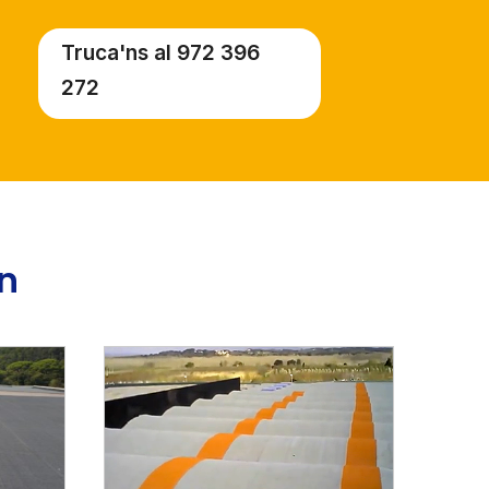
Truca'ns al 972 396
272
en