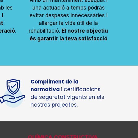
ma
Amb un manteniment adequat i
b les
una actuació a temps podràs
 i
evitar despeses innecessàries i
nt
allargar la vida útil de la
eració
.
rehabilitació.
El nostre objectiu
és garantir la teva satisfacció
Compliment de la
normativa
i certificacions
de seguretat vigents en els
nostres projectes.
QUÍMICA CONSTRUCTIVA