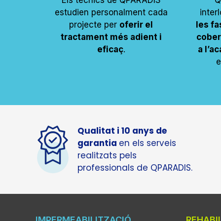
Els tècnics de QPARADIS
Q
estudien personalment cada
inter
projecte per
oferir el
les f
tractament més adient i
cobert
eficaç
.
a l’a
e
Qualitat i 10 anys de
garantia
en els serveis
realitzats pels
professionals de QPARADIS.
IMPERMEABILITZACIÓ
REHABI