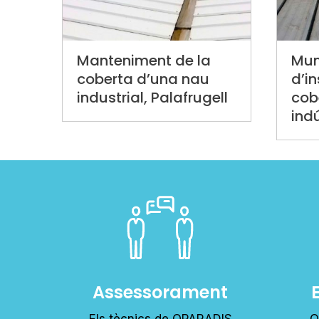
Manteniment de la
Mun
coberta d’una nau
d’in
industrial, Palafrugell
cob
ind
Assessorament