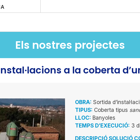
CA
Els nostres projectes
nstal·lacions a la coberta d’u
OBRA:
Sortida d’instal·lac
TIPUS:
Coberta tipus
san
LLOC:
Banyoles
TEMPS D’EXECUCIÓ:
3 d
DESCRIPCIÓ SOLUCIÓ 