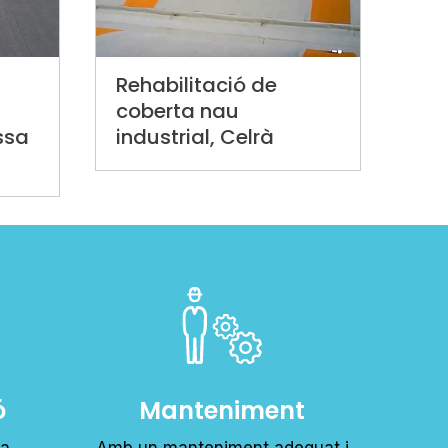
Rehabilitació de
coberta nau
ssa
industrial, Celrà
ó
Manteniment