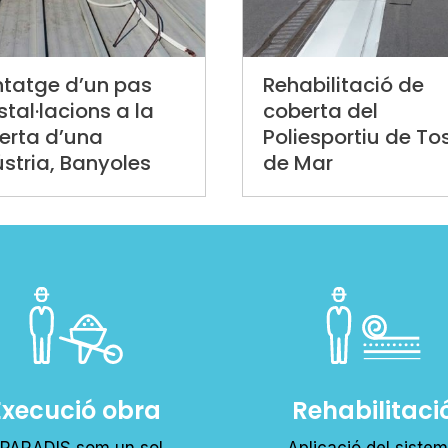
tatge d’un pas
Rehabilitació de
stal·lacions a la
coberta del
erta d’una
Poliesportiu de To
ústria, Banyoles
de Mar
Execució obra
Rehabilitaci