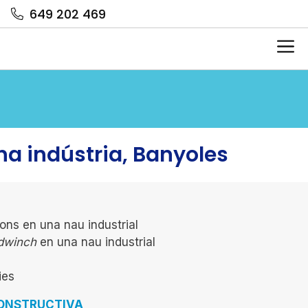
649 202 469
Me
na indústria, Banyoles
ions en una nau industrial
dwinch
en una nau industrial
ies
CONSTRUCTIVA