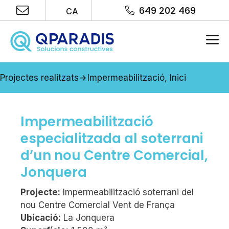
Vés
649 202 469
CA
al
contingut
Me
Projectes realitzats
Impermeabilització
,
Inici
Impermeabilització
especialitzada al soterrani
d’un nou Centre Comercial,
Jonquera
Projecte:
Impermeabilització soterrani del
nou Centre Comercial Vent de França
Ubicació:
La Jonquera