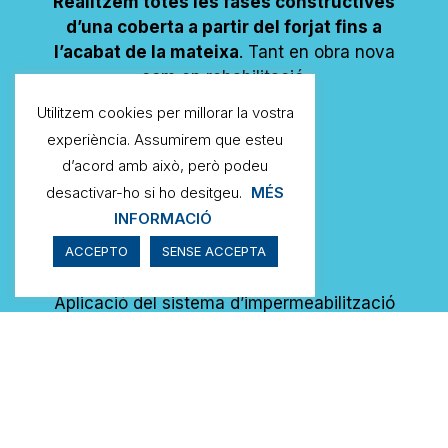
Realitzem totes les fases constructives
d’una coberta a partir del forjat fins a
l’acabat de la mateixa
. Tant en obra nova
com en rehabilitació.
Utilitzem cookies per millorar la vostra
experiència. Assumirem que esteu
d’acord amb això, però podeu
desactivar-ho si ho desitgeu.
MÉS
INFORMACIÓ
ACCEPTO
SENSE ACCEPTA
Rehabilitació
Aplicació del sistema d’impermeabilització
amb les
màximes garanties i durabilitat
utilitzant productes d’última generació
.